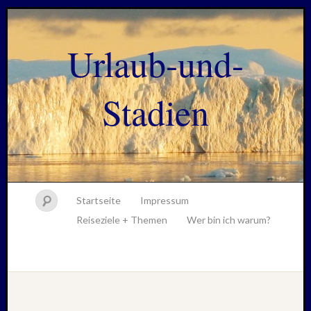
Urlaub-und-
Stadien
Startseite
Impressum
Reiseziele + Themen
Wer bin ich warum?