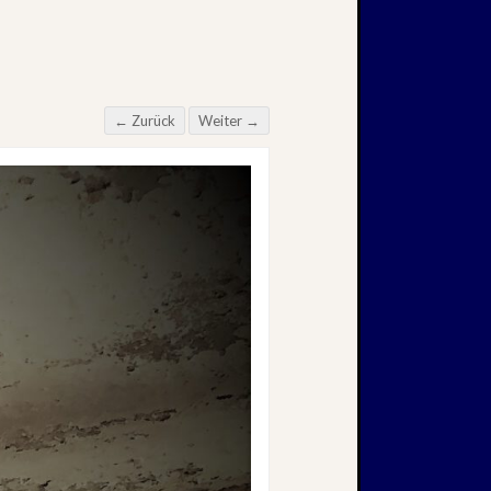
← Zurück
Weiter →