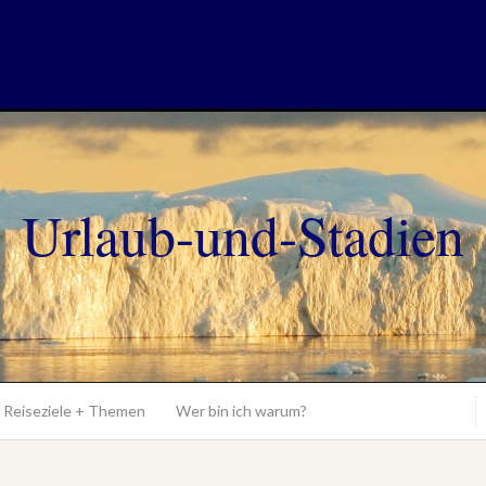
Urlaub-und-Stadien
Reiseziele + Themen
Wer bin ich warum?