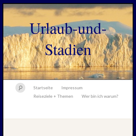
Urlaub-und-
Stadien
Startseite
Impressum
Reiseziele + Themen
Wer bin ich warum?