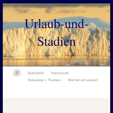
Urlaub-und-
Stadien
Startseite
Impressum
Reiseziele + Themen
Wer bin ich warum?