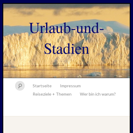
Urlaub-und-
Stadien
Startseite
Impressum
Reiseziele + Themen
Wer bin ich warum?