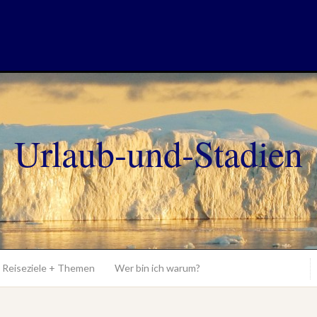
Urlaub-und-Stadien
Reiseziele + Themen
Wer bin ich warum?