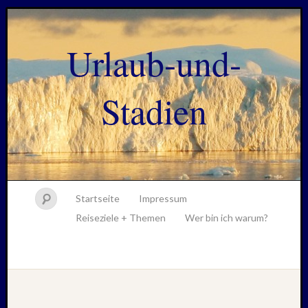
Urlaub-und-
Stadien
Startseite
Impressum
Reiseziele + Themen
Wer bin ich warum?