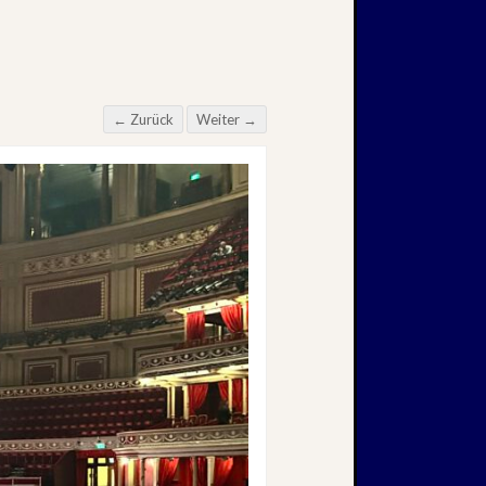
← Zurück
Weiter →