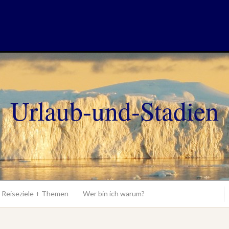
Urlaub-und-Stadien
Reiseziele + Themen
Wer bin ich warum?