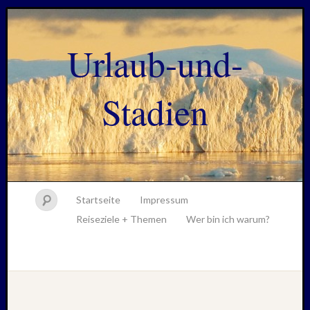
Urlaub-und-
Stadien
Startseite
Impressum
Reiseziele + Themen
Wer bin ich warum?