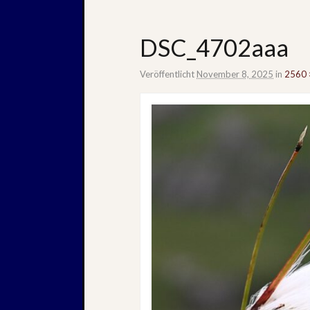
DSC_4702aaa
Veröffentlicht
November 8, 2025
in
2560 