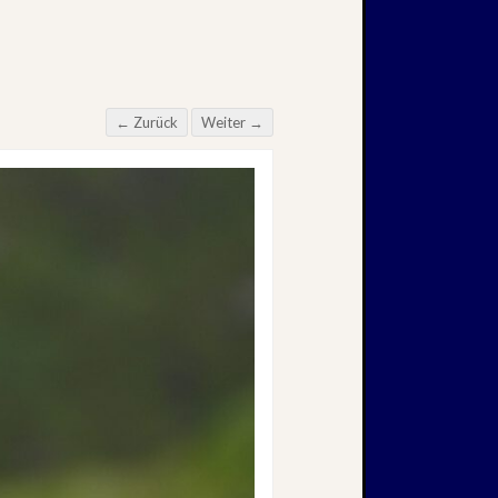
← Zurück
Weiter →