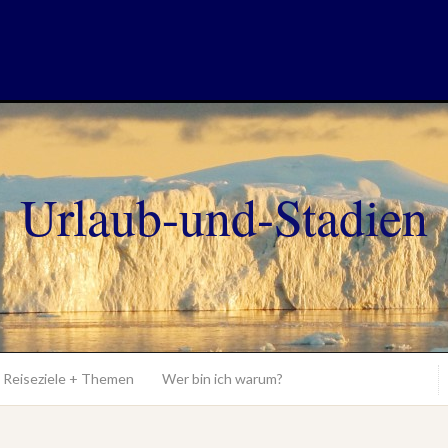
Urlaub-und-Stadien
Reiseziele + Themen
Wer bin ich warum?