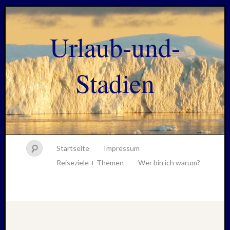
Urlaub-und-
Stadien
Startseite
Impressum
Reiseziele + Themen
Wer bin ich warum?