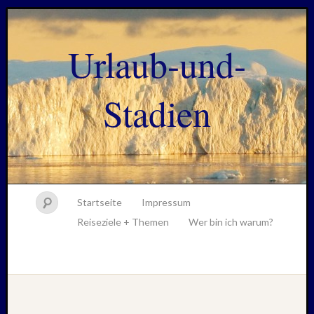
Urlaub-und-
Stadien
Startseite
Impressum
Reiseziele + Themen
Wer bin ich warum?