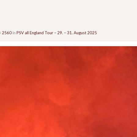
× 2560
in
PSV all England Tour – 29. – 31. August 2025