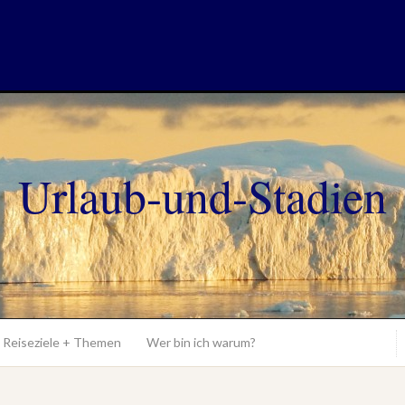
Urlaub-und-Stadien
Reiseziele + Themen
Wer bin ich warum?