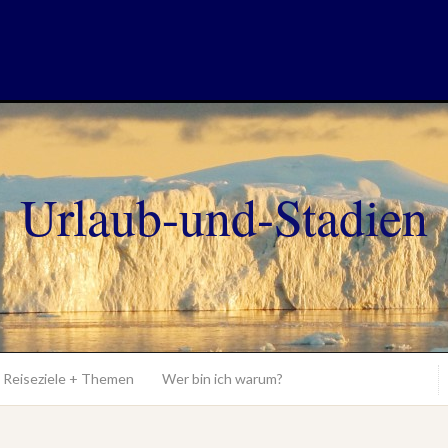
Urlaub-und-Stadien
Reiseziele + Themen
Wer bin ich warum?