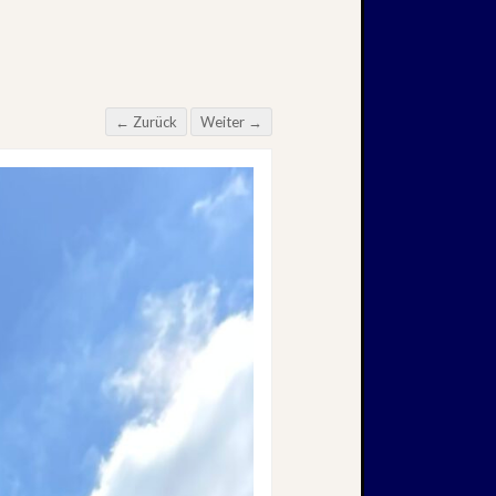
← Zurück
Weiter →