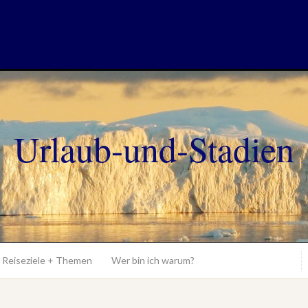
Urlaub-und-Stadien
Reiseziele + Themen
Wer bin ich warum?