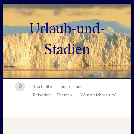
Urlaub-und-
Stadien
Startseite
Impressum
Reiseziele + Themen
Wer bin ich warum?