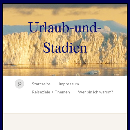
Urlaub-und-
Stadien
Startseite
Impressum
Reiseziele + Themen
Wer bin ich warum?