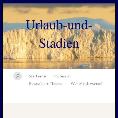
Urlaub-und-
Stadien
Startseite
Impressum
Reiseziele + Themen
Wer bin ich warum?