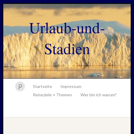
Urlaub-und-
Stadien
Startseite
Impressum
Reiseziele + Themen
Wer bin ich warum?