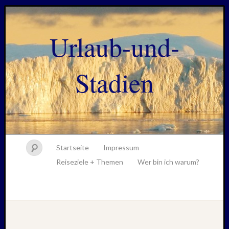
Urlaub-und-
Stadien
Startseite
Impressum
Reiseziele + Themen
Wer bin ich warum?