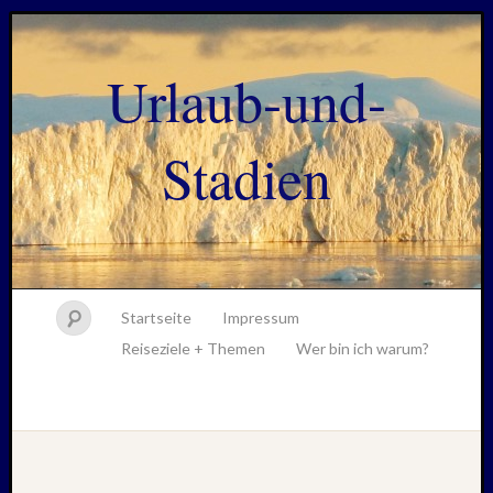
Urlaub-und-
Stadien
Startseite
Impressum
Reiseziele + Themen
Wer bin ich warum?