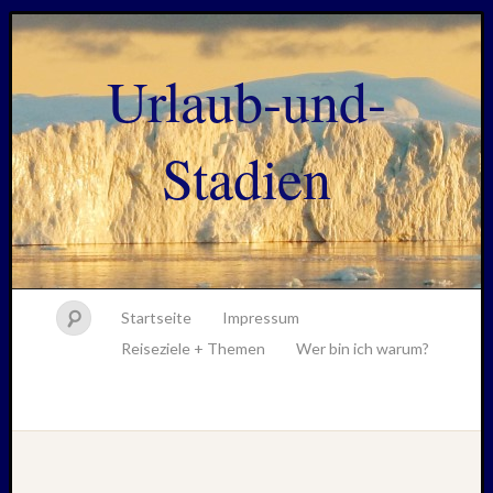
Urlaub-und-
Stadien
Startseite
Impressum
Reiseziele + Themen
Wer bin ich warum?