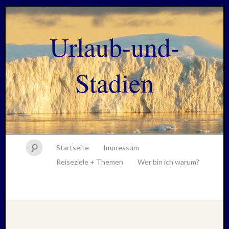
Urlaub-und-
Stadien
Startseite
Impressum
Reiseziele + Themen
Wer bin ich warum?