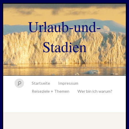
Urlaub-und-
Stadien
Startseite
Impressum
Reiseziele + Themen
Wer bin ich warum?