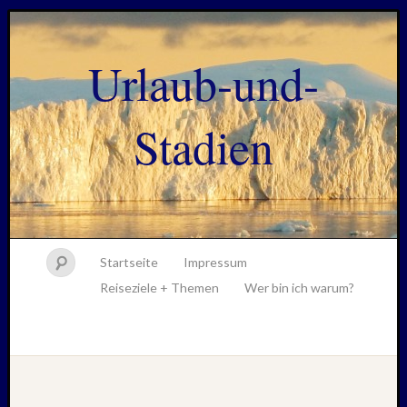
Urlaub-und-
Stadien
Startseite
Impressum
Reiseziele + Themen
Wer bin ich warum?