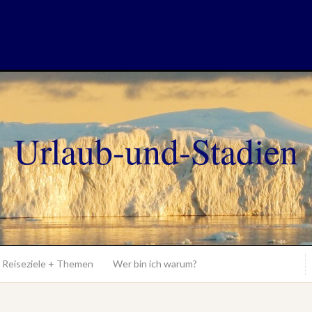
Urlaub-und-Stadien
Reiseziele + Themen
Wer bin ich warum?