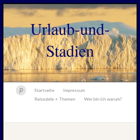
Urlaub-und-
Stadien
Startseite
Impressum
Reiseziele + Themen
Wer bin ich warum?