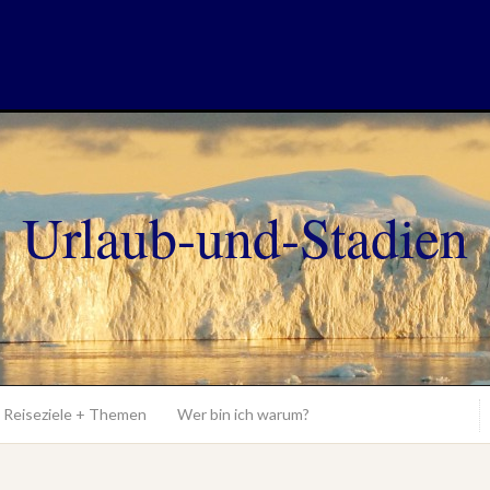
Urlaub-und-Stadien
Reiseziele + Themen
Wer bin ich warum?