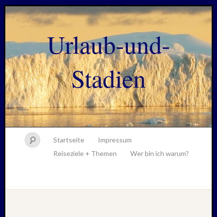
Urlaub-und-
Stadien
Startseite
Impressum
Reiseziele + Themen
Wer bin ich warum?