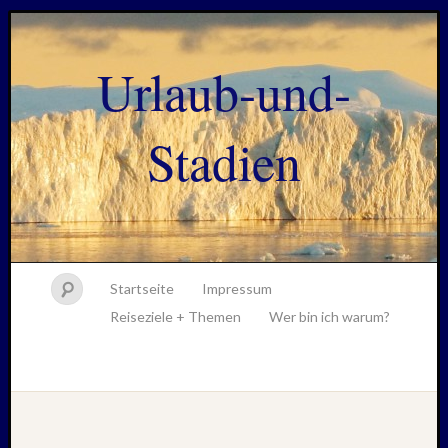
Urlaub-und-
Stadien
Startseite
Impressum
Reiseziele + Themen
Wer bin ich warum?