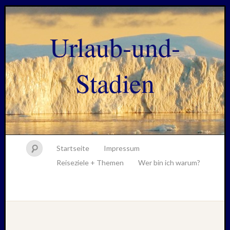
Urlaub-und-
Stadien
Startseite
Impressum
Reiseziele + Themen
Wer bin ich warum?