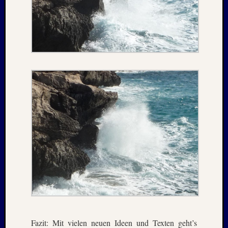
Juli
2008
März
2008
Dezemb
2007
Oktobe
2007
Septem
2007
Juli
2007
April
2007
Dezemb
2006
Juli
2006
April
2006
Fazit: Mit vielen neuen Ideen und Texten geht’s