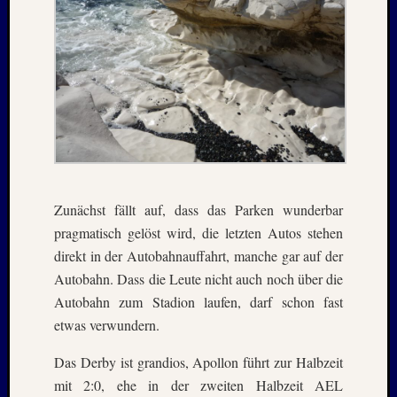
2020
Juli
2020
Juni
2020
Mai
2020
April
2020
März
2020
Zunächst fällt auf, dass das Parken wunderbar
Januar
pragmatisch gelöst wird, die letzten Autos stehen
2020
direkt in der Autobahnauffahrt, manche gar auf der
Oktobe
Autobahn. Dass die Leute nicht auch noch über die
2019
Septem
Autobahn zum Stadion laufen, darf schon fast
2019
etwas verwundern.
August
2019
Das Derby ist grandios, Apollon führt zur Halbzeit
Juli
mit 2:0, ehe in der zweiten Halbzeit AEL
2019