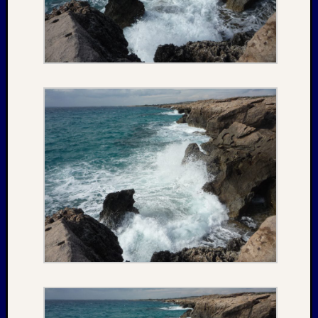
Oktobe
2002
Juni
2002
Juli
2001
Mai
2001
August
2000
April
1999
Oktobe
1997
März
1997
Juni
1996
Mai
1996
März