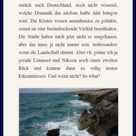
August
zurück nach Deutschland, noch nicht wissend,
2005
welche Dramatik das nächste halbe Jahr bringen
Juli
wird. Die Küsten wissen ausnahmslos zu gefallen,
2005
zumal sie eine beeindruckende Vielfalt bereithalten.
Juni
Die Städte haben mich jetzt nicht so umgehauen,
2005
Mai
aber das muss ja nicht immer sein, insbesondere
2005
wenn die Landschaft stimmt. Aber vlt. gönne ich ja
Oktobe
gerade Limassol und Nikosia noch einen zweiten
2004
Blick und komme dann zu völlig neuen
August
Erkenntnissen. Und wenn nicht? So what?
2004
Juni
2004
Mai
2004
März
2004
Juni
2003