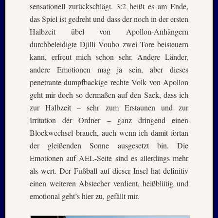
sensationell zurückschlägt. 3:2 heißt es am Ende,
Juni
das Spiel ist gedreht und dass der noch in der ersten
2019
Halbzeit übel von Apollon-Anhängern
April
2019
durchbeleidigte Djilli Vouho zwei Tore beisteuern
März
kann, erfreut mich schon sehr. Andere Länder,
2019
andere Emotionen mag ja sein, aber dieses
Novem
penetrante dumpfbackige rechte Volk von Apollon
2018
geht mir doch so dermaßen auf den Sack, dass ich
Oktobe
2018
zur Halbzeit – sehr zum Erstaunen und zur
August
Irritation der Ordner – ganz dringend einen
2018
Blockwechsel brauch, auch wenn ich damit fortan
Juli
der gleißenden Sonne ausgesetzt bin. Die
2018
Emotionen auf AEL-Seite sind es allerdings mehr
Juni
als wert. Der Fußball auf dieser Insel hat definitiv
2018
Mai
einen weiteren Abstecher verdient, heißblütig und
2018
emotional geht’s hier zu, gefällt mir.
April
2018