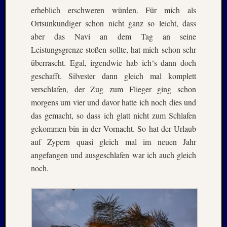
erheblich erschweren würden. Für mich als
–
20./21.
Ortsunkundiger schon nicht ganz so leicht, dass
Mai
aber das Navi an dem Tag an seine
2026
Leistungsgrenze stoßen sollte, hat mich schon sehr
RIDDA
überrascht. Egal, irgendwie hab ich‘s dann doch
TEICH
geschafft. Silvester dann gleich mal komplett
–
Nachw
verschlafen, der Zug zum Flieger ging schon
bei
morgens um vier und davor hatte ich noch dies und
den
das gemacht, so dass ich glatt nicht zum Schlafen
Hauben
gekommen bin in der Vornacht. So hat der Urlaub
und
auf Zypern quasi gleich mal im neuen Jahr
Staren
angefangen und ausgeschlafen war ich auch gleich
–
15.
noch.
Mai
2026
Neueste