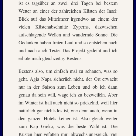
2025
ist es tagsüber an zwei, drei Tagen bei bestem
Oktobe
Wetter an einer der zahlreichen Küsten der Insel:
2025
Blick auf das Mittelmeer irgendwo an einem der
Septem
vielen Küstenabschnitte Zyperns, dazwischen
2025
aufschlagende Wellen und wandernde Sonne. Die
August
2025
Gedanken haben freien Lauf und so entstehen nach
Juli
und nach auch Texte. Das Projekt gedeiht und ich
2025
erhole mich gleichzeitig. Bestens.
Juni
2025
Bestens also, um einfach mal zu schauen, was so
Mai
geht. Agia Napa sicherlich nicht, der Ort erwacht
2025
nur in der Saison zum Leben und ob ich dann
April
genau da sein will, wage ich zu bezweifeln. Aber
2025
März
im Winter ist halt auch nicht so prickelnd, weil hier
2025
natürlich gar nichts los ist, wie denn auch, wenn in
Januar
den ganzen Hotels keiner ist. Also gleich weiter
2025
zum Kap Greko, was die beste Wahl ist. Die
Novem
Küsten hier gefallen mir: abwechslungsreich, viel
2024