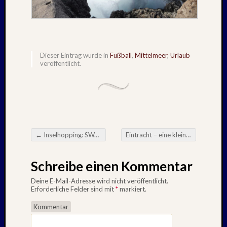
1983
Juli
1982
Februar
1982
Dieser Eintrag wurde in
Fußball
,
Mittelmeer
,
Urlaub
August
veröffentlicht.
1980
Februar
1979
Juli
1978
August
←
Inselhopping: SWANSEA – Dezember : 2012
Eintracht – eine kleine Aufstiegsgeschichte bis zum Bundesligaaufstieg am 26.04.2013
1977
Beitragsnavigation
Juli
1976
Schreibe einen Kommentar
August
Deine E-Mail-Adresse wird nicht veröffentlicht.
1975
Erforderliche Felder sind mit
*
markiert.
Kommentar
Kategori