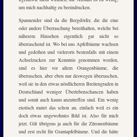
Novem
um mich nachhaltig zu beeindrucken.
2016
Oktobe
Spannender sind da die Bergdörfer, die die eine
2016
oder andere Überraschung bereithalten, welche bei
Septem
2016
näherem Hinsehen eigentlich gar nicht so
Juli
überraschend ist. Wo bei uns Apfelbäume wachsen
2016
und gedeihen und vielerorts bestenfalls mit einem
Juni
Achselzucken zur Kenntnis genommen werden,
2016
sind es hier vor allem Orangenbäume, die
Januar
überraschen, aber eben nur deswegen überraschen,
2016
Dezemb
weil sie in den etwas nördlicheren Breitengraden in
2015
Deutschland weniger Überlebenschancen haben
Septem
und somit auch kaum anzutreffen sind. Ein wenig
2015
exotisch mutet das schon an, einfach weil es ein
Juli
doch etwas ungewohntes Bild ist. Also für mich
2015
Mai
jetzt. Gilt übrigens ja auch für die Zitronenbäume
2015
und erst recht für Grantapfelbäume. Und die hätte
März