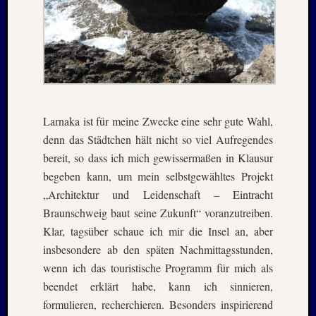
April
:
2019
Archive
Juli
Larnaka ist für meine Zwecke eine sehr gute Wahl,
2026
denn das Städtchen hält nicht so viel Aufregendes
Mai
bereit, so dass ich mich gewissermaßen in Klausur
2026
begeben kann, um mein selbstgewähltes Projekt
April
„Architektur und Leidenschaft – Eintracht
2026
März
Braunschweig baut seine Zukunft“ voranzutreiben.
2026
Klar, tagsüber schaue ich mir die Insel an, aber
Januar
insbesondere ab den späten Nachmittagsstunden,
2026
wenn ich das touristische Programm für mich als
Dezemb
beendet erklärt habe, kann ich sinnieren,
2025
Novem
formulieren, recherchieren. Besonders inspirierend