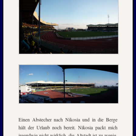
Februar
2018
Januar
2018
Dezemb
2017
Oktobe
2017
August
2017
Juni
2017
Mai
2017
April
2017
März
2017
Einen Abstecher nach Nikosia und in die Berge
Januar
hält der Urlaub noch bereit. Nikosia packt mich
2017
irgendwie nicht wirklich, die Altstadt ist zu wenig,