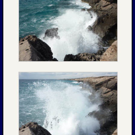
1996
Februar
1996
Oktobe
1995
Februar
1995
Juni
1994
Oktobe
1993
Januar
1993
August
1989
Mai
1986
Januar
1985
Juli