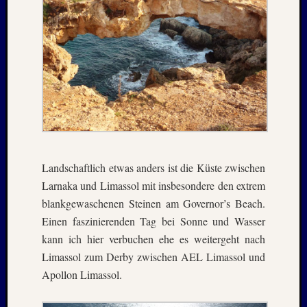
August
2023
Juli
2023
Juni
2023
Mai
2023
April
2023
Februar
Landschaftlich etwas anders ist die Küste zwischen
2023
Larnaka und Limassol mit insbesondere den extrem
Januar
2023
blankgewaschenen Steinen am Governor’s Beach.
Novem
Einen faszinierenden Tag bei Sonne und Wasser
2022
kann ich hier verbuchen ehe es weitergeht nach
Oktobe
Limassol zum Derby zwischen AEL Limassol und
2022
Apollon Limassol.
August
2022