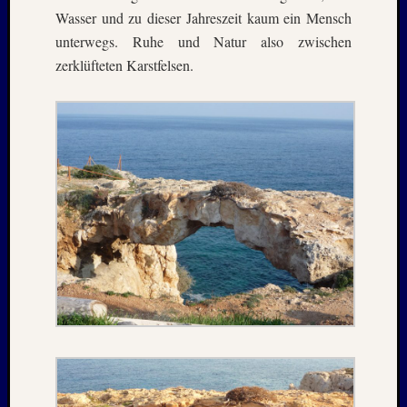
Oktobe
Wasser und zu dieser Jahreszeit kaum ein Mensch
2024
unterwegs. Ruhe und Natur also zwischen
Septem
zerklüfteten Karstfelsen.
2024
August
2024
Juli
2024
Juni
2024
Mai
2024
April
2024
Januar
2024
Novem
2023
Oktobe
2023