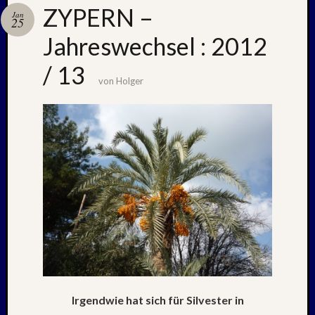
ZYPERN –
Jan
25
Jahreswechsel : 2012
Neueste
Beiträge
/ 13
von
Holger
Nachle
zu:
PSV
auf
Helgol
(21./22
NAPOL
+
CASTE
DEL
MONT
–
26.
–
Irgendwie hat sich für Silvester in
31.