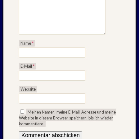
Aalto
Alpen
Berlin
BTSV
CSSR-
Urlaub
Name
*
Der
Norden
Fußbal
E-Mail
*
Geschi
Harz
Iconic
Houses
Website
Kurztri
Lost
Places
Meinen Namen, meine E-Mail-Adresse und meine
Mittel
Website in diesem Browser speichern, bis ich wieder
Nordlä
kommentiere.
Ostsee
Ostsee