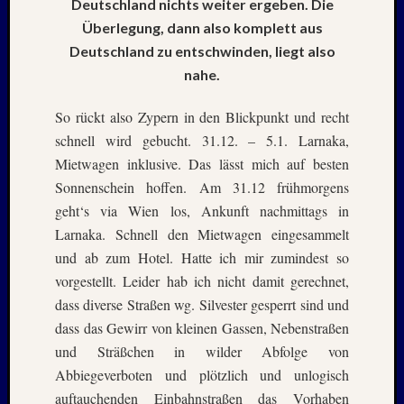
Deutschland nichts weiter ergeben. Die
Mai
2026
Überlegung, dann also komplett aus
RIDDA
Deutschland zu entschwinden, liegt also
TEICH
nahe.
–
Nachw
So rückt also Zypern in den Blickpunkt und recht
bei
schnell wird gebucht. 31.12. – 5.1. Larnaka,
Schaf
Mietwagen inklusive. Das lässt mich auf besten
und
Schwa
Sonnenschein hoffen. Am 31.12 frühmorgens
–
geht‘s via Wien los, Ankunft nachmittags in
24.
Larnaka. Schnell den Mietwagen eingesammelt
Mai
und ab zum Hotel. Hatte ich mir zumindest so
2026
vorgestellt. Leider hab ich nicht damit gerechnet,
RIDDA
TEICH
dass diverse Straßen wg. Silvester gesperrt sind und
–
dass das Gewirr von kleinen Gassen, Nebenstraßen
Nachw
und Sträßchen in wilder Abfolge von
bei
Abbiegeverboten und plötzlich und unlogisch
den
auftauchenden Einbahnstraßen das Vorhaben
Schwä